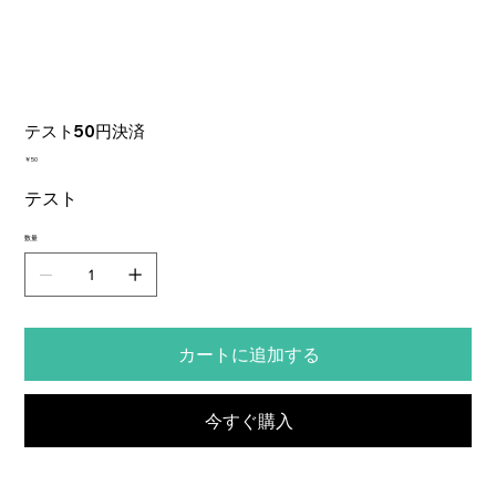
テスト50円決済
価
￥50
格
テスト
数量
カートに追加する
今すぐ購入