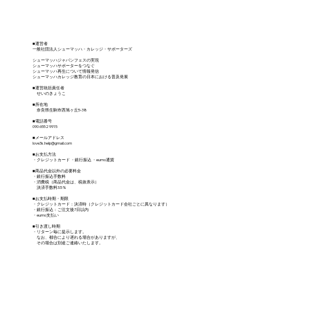
■運営者
一般社団法人シューマッハ・カレッジ・サポーターズ
シューマッハジャパンフェスの実現
シューマッハサポーターをつなぐ
シューマッハ再生について情報発信
シューマッハカレッジ教育の日本における普及発展
■運営統括責任者
せいのきょうこ
■所在地
奈良県生駒市西旭ヶ丘5-38
■電話番号
090 6552 9915
■メールアドレス
love3s.help@gmail.com
■お支払方法
・クレジットカード ・銀行振込 ・eumo通貨
■商品代金以外の必要料金
・銀行振込手数料
・消費税（商品代金は、税抜表示）
決済手数料3.5％
■お支払時期・期限
・クレジットカード：決済時（クレジットカード会社ごとに異なります）
・銀行振込：ご注文後7日以内
・eumo支払い
■引き渡し時期
・リターン毎に提示します。
なお、都合により遅れる場合がありますが、
その場合は別途ご連絡いたします。
■返品
お客様都合による返品は不可。
■お問い合わせ
本SCSについてのお問い合わせは、以下へお問い合わせください。