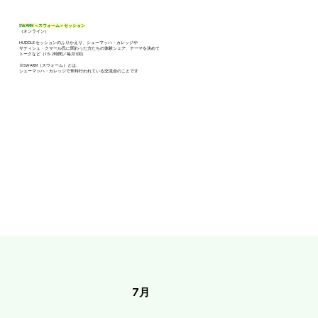
SWARM ＜スウォーム＞セッション
（オンライン）
HUDDLE セッションのふりかえり、シューマッハ・カレッジや
サティシュ・クマール氏に関わった方たちの体験シェア、テーマを決めて
トークなど（1.5-2時間／毎月1回）
※SWARM（スウォーム）とは、
シューマッハ・カレッジで常時行われている交流会のことです
7月