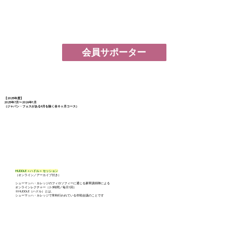
会員サポーター
【2025年度】
2025年7月〜2026年1月
（
ジャパン・フェス
がある9月を除く全６ヶ月コース）
HUDDLE ＜ハドル＞ セッション
（オンライン／アーカイブ付き）
シューマッハ・カレッジのフィロソフィーに通じる豪華講師陣による
オンラインレクチャー（2-3時間／毎月1回）
※HUDDLE（ハドル）とは、
シューマッハ・カレッジで常時行われている作戦会議のことです