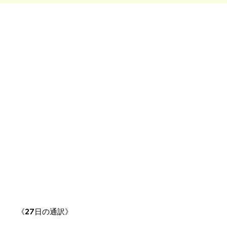
《27日の通訳》