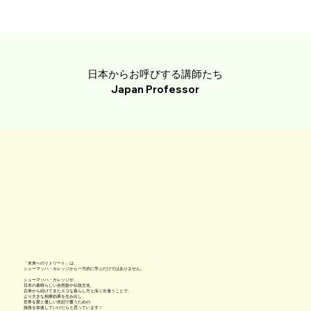
日本からお呼びする講師たち
Japan Professor
「未来へのリトリート」は、
シューマッハ・カレッジから一方的に学ぶだけではありません。
シューマッハ・カレッジが、
日本の素晴らしい自然観や伝統文化、
古来から続けてきたエコな暮らし方と深く出逢うことで、
より大きな相乗効果を生み出し、
世界を愛と優しい笑顔で覆うための
旅路を加速していけたらと思っています！