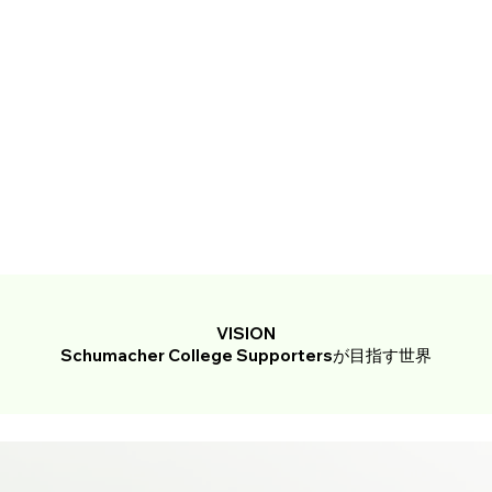
VISION
Schumacher College Supportersが目指す世界