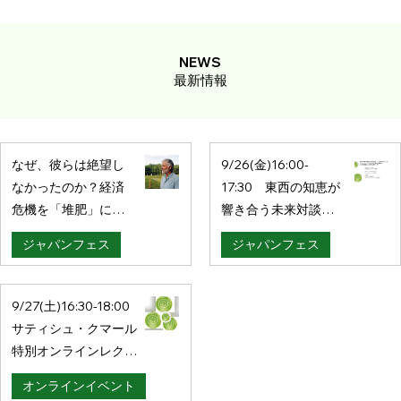
NEWS
最新情報
なぜ、彼らは絶望し
9/26(金)16:00-
なかったのか？経済
17:30 東西の知恵が
危機を「堆肥」に変
響き合う未来対談
えた、英国シューマ
人と地球のウェルビ
ジャパンフェス
ジャパンフェス
ッハ・カレッジ再生
ーイング
の物語【ジェイ・ト
ンプト インタビュ
9/27(土)16:30-18:00
ー】
サティシュ・クマール
特別オンラインレクチ
ャー ：行動へとつなが
オンラインイベント
る学びの魔法 ― サティ