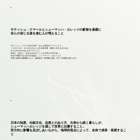
サティシュ・クマールとシューマッハ・カレッジの叡智を基礎に
自らの信じる道を進む人が増えること
サティシュ・クマール氏の名言「みんな特別なアーティスト」。
一人ひとりが、かけがえのない人生を最大限・最幸に生ききるために、
3S = Soil Soul Society をキーワードに、
自然と・自分と・社会と向き合うことの大切さを学びあい、
社会で実践するための方法論を、シューマッハ・カレッジと、
日本の各界の講師陣により、論理的かつ実体験を通して学べる環境を創ります。
日本の知恵、伝統文化、自然とのあり方、古来から続く暮らしが、
シューマッハカレッジを通して世界に伝播すること。
双方向に影響を及ぼしあいながら、地球的視点によって、全体で成長・発展するこ
と