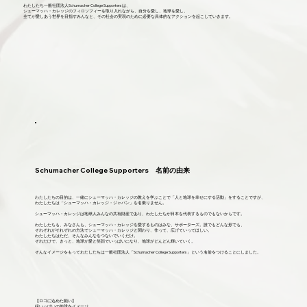
わたしたち一般社団法人Schumacher College Supportersは、
シューマッハ・カレッジのフィロソフィーを取り入れながら、自分を愛し、地球を愛し、
全てが愛しあう世界を目指すみんなと、その社会の実現のために必要な具体的なアクションを起こしていきます。
Schumacher College Supporters 名前の由来
わたしたちの目的は、一緒にシューマッハ・カレッジの教えを学ぶことで「人と地球を幸せにする活動」をすることですが、
わたしたちは「シューマッハ・カレッジ・ジャパン」を名乗りません。
シューマッハ・カレッジは地球人みんなの共有財産であり、わたしたちが日本を代表するものでもないからです。
わたしたちも、みなさんも、シューマッハ・カレッジを愛するものはみな、サポーターズ。誰でもどんな形でも、
それぞれがそれぞれの方法でシューマッハ・カレッジと関わり、作って、広げていってほしい。
わたしたちはただ、そんなみんなをつないでいくだけ。
それだけで、きっと、地球が愛と笑顔でいっぱいになり、地球がどんどん輝いていく。
そんなイメージをもってわたしたちは一般社団法人「Schumacher College Supporters」という名前をつけることにしました。
【ロゴに込めた願い】
緑いっぱいの地球をイメージ。