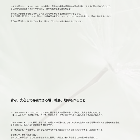
イギリス発のシューマッハ・カレッジの授業に、日本での授業や講師陣の知恵や知識と、皆さまの想いが加わることで、
より多様な価値観とエネルギーが交錯し、豊かな色彩を放ちはじめます。
その新しい叡智と多様性こそが、これからの地球を牽引する原動力の一つとなって、
大きく世界に広がるでしょう。同時に、世界各国の叡智も、シューマッハ・カレッジを通じて、日本に持ち込まれます。
双方向に受け入れ、融合していく中で、新しい「なにか」が生まれると信じています。
皆が、安心して存在できる場、社会、地球を作ること
・シューマッハ・カレッジのフィロソフィーに響きあう人々が繋がりあい、安心して集える場所になること。
・集った人たちが、更に繋がりあうことで、地球も人も、全てが幸せだと感じられる社会が生み出されること。
シューマッハ・カレッジの根底にある「愛」を通しての出逢いは、ひとつの大きな生命体である地球＝ガイアから発せられる必然。
出会う前から、既にお互いに信頼できる関係です。
すべての命とあり方を愛する、確かな安心感でつながる居場所だからこそ紡ぐことができる、真に豊かな社会。
愛を通して、世界と地球を覆い、
すべての人や存在が、もてる力をあるがままに発揮し、笑顔あふれて命を全うできる世の中を目指して。