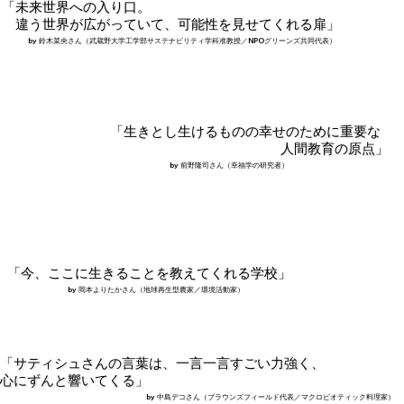
「未来世界への入り口。
違う世界が広がっていて、可能性を見せてくれる扉」
by 鈴木菜央さん（武蔵野大学工学部サステナビリティ学科准教授／NPOグリーンズ共同代表）
「生きとし生けるものの幸せのために重要な
人間教育の原点」
by 前野隆司さん（幸福学の研究者）
「今、ここに生きることを教えてくれる学校」
by 岡本よりたかさん（地球再生型農家／環境活動家）
「サティシュさんの言葉は、一言一言すごい力強く、
心にずんと響いてくる」
by 中島デコさん（ブラウンズフィールド代表／マクロビオティック料理家）