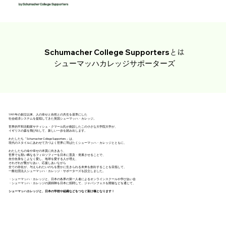
by Schumacher College Supporters
​Schumacher College Supporters
とは
シューマッハカレッジサポーターズ
1991年の創立以来、人の幸せと自然との共生を基準にした
社会経済システムを提唱してきた英国シューマッハ・カレッジ。
世界的平和活動家サティシュ・クマール氏が創設したこの小さな大学院大学が、
イギリスの森を飛び出して、新しい一歩を踏み出します。
わたしたち「Schumacher College Supporters」は、
現代のスタイルにあわせて力づよく世界に羽ばたくシューマッハ・カレッジとともに、
わたしたちの命や幸せの本質に向きあう、
世界でも類い稀なるフィロソフィーを日本に普及・発展させることで、
自分自身をこよなく愛し、地球を愛する人が増え、
それぞれが繋がりあい、応援しあいながら
全ての存在が、与えられたいのちを豊かに生きられる未来を創出することを目指して、
一般社団法人シューマッハ・カレッジ・サポーターズを設立しました。
・シューマッハ・カレッジと、日本の各界の第一人者によるオンラインスクールや学びあい会
・シューマッハ・カレッジの講師陣を日本に招聘して、ジャパンフェスを開催などを通じて、
シューマッハカレッジと、日本の学校や組織などをつなぐ架け橋となります！